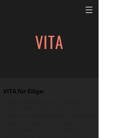
VITA
VITA für Eilige:
Christine Schütze wurde in Hamburg
geboren, liebte schon als Kind Musik und
insbesondere das Klavierspiel. Folgerichtig
studierte sie Klavier und schloss ihr
Konzertexamen mit 1,0 in Lübeck ab.
Parallel dazu schreibt Christine Schütze