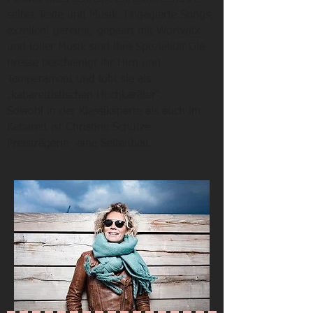
selbst Texte und Musik. Engagierte Songs,
exzellent gereimt, gepaart mit Wortwitz
und toller Musik sind ihre Spezialität Die
Presse bescheinigt ihr Hirn und
Temperament und lobt sie als
„kabarettistischen Hochkaräter“.
​Sowohl in der Klassiksparte als auch im
Kabarett ist Christine Schütze
Preisträgerin- eine Seltenheit.